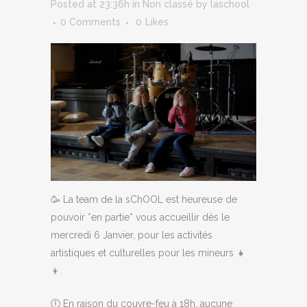
Posted at 23:36h
in
Non classé
by
laschool
0 Comments
0
Likes
🥳 La team de la sChOOL est heureuse de
pouvoir *en partie* vous accueillir dès le
mercredi 6 Janvier, pour les activités
artistiques et culturelles pour les mineurs 👧
👦.
🕕 En raison du couvre-feu à 18h, aucune