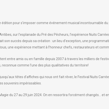
ème édition pour s’imposer comme événement musical incontournable du
e d’Antibes, sur l’esplanade du Pré des Pêcheurs, l’expérience Nuits Carré
it son succès depuis sa création : un lieu d’exception, une programmatio
 tous, une expérience mettant à l’honneur chefs, restaurateurs et comme
tent entre amis ou en famille depuis 2007 à travers les milliers de festiv
e, reconnue comme l’une des plus qualitatives du territoire!
usqu’aux têtes d’affiches qui nous ont fait rêver, le Festival Nuits Car
es souvenirs impérissables.
Magie du 27 au 29 juin 2024. On en ressortira forcément changés… et e