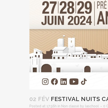
02 FÉV
FESTIVAL NUITS C
Posted at 17:56h
in
Non classé
by
laschool
0 